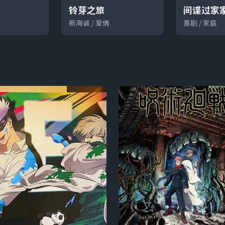
铃芽之旅
间谍过家
新海诚 / 爱情
喜剧 / 家庭