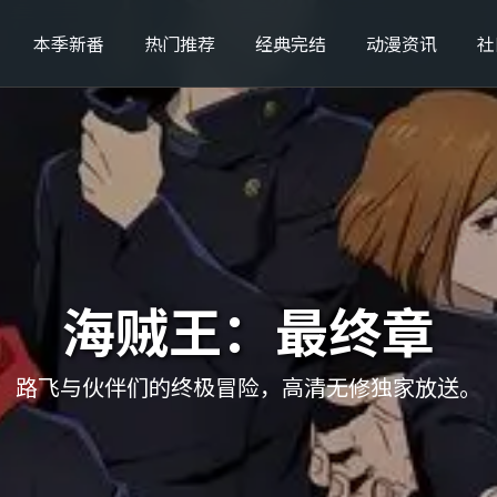
本季新番
热门推荐
经典完结
动漫资讯
社
鬼灭之刃：无限城篇
柱训练篇完结，决战即将打响！