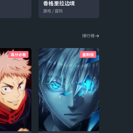
香格里拉边境
游戏 / 冒险
排行榜
高分必看
重制版