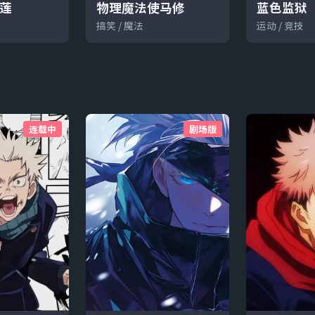
莲
物理魔法使马修
蓝色监狱
搞笑 / 魔法
运动 / 竞技
连载中
剧场版