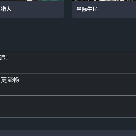
职猎人
星际牛仔
得追！
《刀剑神域》外传等...
看更流畅
路优化...